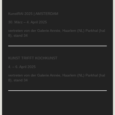
KunstRAI 2025 | AMSTERDAM
30. März – 4. April 2025
vertreten von der Galerie Année, Haarlem (NL) Parkhal (hal
8), stand 34
KUNST TRIFFT KOCHKUNST
4. – 6. April 2025
vertreten von der Galerie Année, Haarlem (NL) Parkhal (hal
8), stand 34