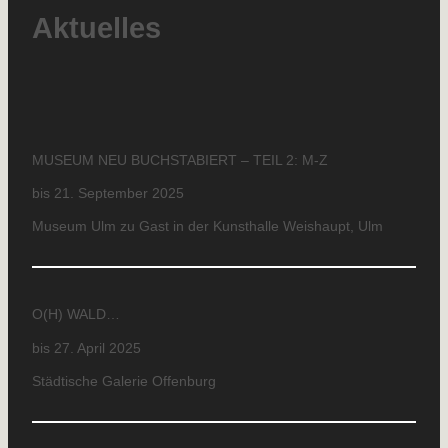
Aktuelles
MUSEUM NEU BUCHSTABIERT – TEIL 2: M-Z
bis 21. September 2025
Museum Ulm zu Gast in der Kunsthalle Weishaupt, Ulm
O(H) WALD…
bis 27. April 2025
Städtische Galerie Offenburg