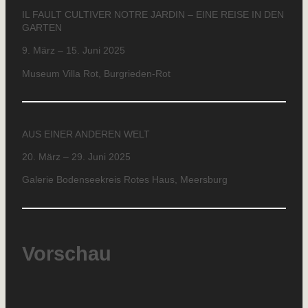
IL FAULT CULTIVER NOTRE JARDIN – EINE REISE IN DEN
GARTEN
9. März – 15. Juni 2025
Museum Villa Rot, Burgrieden-Rot
AUS EINER ANDEREN WELT
20. März – 29. Juni 2025
Galerie Bodenseekreis Rotes Haus, Meersburg
Vorschau